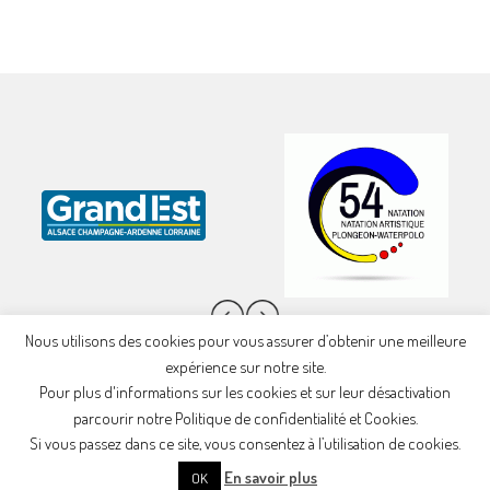
Nous utilisons des cookies pour vous assurer d’obtenir une meilleure
expérience sur notre site.
Pour plus d'informations sur les cookies et sur leur désactivation
parcourir notre Politique de confidentialité et Cookies.
Si vous passez dans ce site, vous consentez à l’utilisation de cookies.
© 2026
USB Longwy Natation - FFN : 2 31 054 00470
Powered by
WordPress
| Theme:
AccessPress Mag
En savoir plus
OK