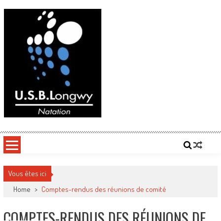
Skip
to
content
Vous êtes ici
Home
>
Comptes-rendus des réunions de comité
COMPTES-RENDUS DES RÉUNIONS DE