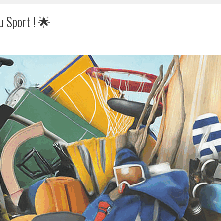
u Sport ! 🌟