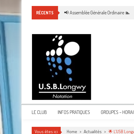
Skip
to
📢 Assemblée Générale Ordinaire 🏊
RÉCENTS
content
LE CLUB
INFOS PRATIQUES
GROUPES – HORA
Vous êtes ici
Home
>
Actualités
>
🌟 L’USB Longw