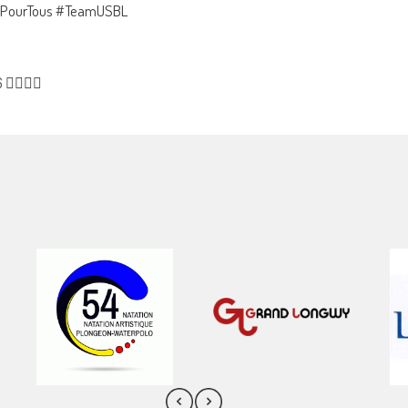
tPourTous #TeamUSBL
‍♂️💙🧡