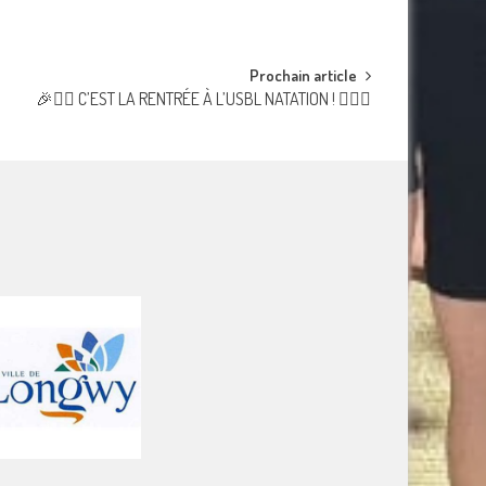
Prochain article
🎉🏊‍♂️ C’EST LA RENTRÉE À L’USBL NATATION ! 🏊‍♀️🎉