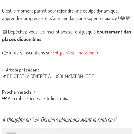
C’est le moment parfait pour rejoindre une équipe dynamique,
apprendre, progresser et s’amuser dans une super ambiance ! 😄💙
📅 Dépêchez-vous, les inscriptions se font jusqu’à
épuisement des
places disponibles
!
👉 Infos & inscriptions sur :
https://usbl-natation.fr
Post
Article précédent
🎉🏊‍♂️ C’EST LA RENTRÉE À L’USBL NATATION ! 🏊‍♀️🎉
navigation
Prochain article
📢 Assemblée Générale Ordinaire 🏊
4 thoughts on “
🎉 Derniers plongeons avant la rentrée !
”