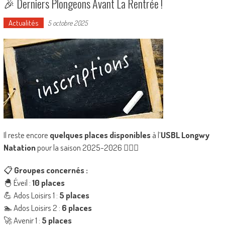
🎉 Derniers Plongeons Avant La Rentrée !
Actualités
5 octobre 2025
Il reste encore
quelques places disponibles
à l’
USBL Longwy
Natation
pour la saison 2025-2026 🏊‍♂️💦
📋
Groupes concernés :
🐣 Éveil :
10 places
💪 Ados Loisirs 1 :
5 places
🏊 Ados Loisirs 2 :
6 places
🚀 Avenir 1 :
5 places